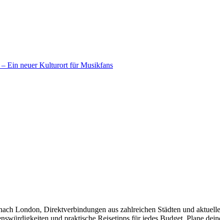
– Ein neuer Kulturort für Musikfans
e nach London, Direktverbindungen aus zahlreichen Städten und aktuelle
würdigkeiten und praktische Reisetipps für jedes Budget. Plane deine