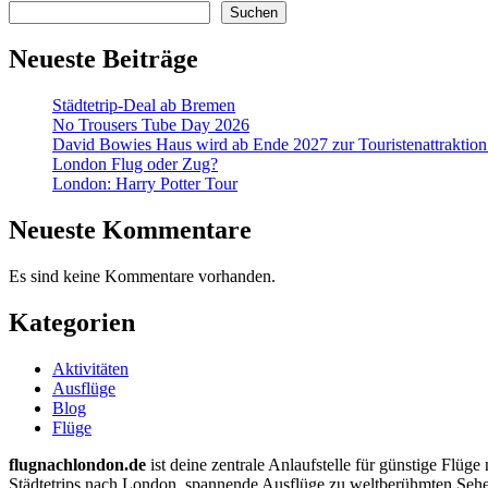
Suchen
Neueste Beiträge
Städtetrip-Deal ab Bremen
No Trousers Tube Day 2026
David Bowies Haus wird ab Ende 2027 zur Touristenattraktion 
London Flug oder Zug?
London: Harry Potter Tour
Neueste Kommentare
Es sind keine Kommentare vorhanden.
Kategorien
Aktivitäten
Ausflüge
Blog
Flüge
flugnachlondon.de
ist deine zentrale Anlaufstelle für günstige Flüg
Städtetrips nach London, spannende Ausflüge zu weltberühmten Sehens