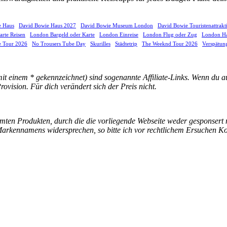
e Haus
David Bowie Haus 2027
David Bowie Museum London
David Bowie Touristenattrakt
arte Reisen
London Bargeld oder Karte
London Einreise
London Flug oder Zug
London Ha
 Tour 2026
No Trousers Tube Day
Skurilles
Städtetrip
The Weeknd Tour 2026
Verspätun
 einem * gekennzeichnet) sind sogenannte Affiliate-Links. Wenn du auf 
vision. Für dich verändert sich der Preis nicht.
 Produkten, durch die die vorliegende Webseite weder gesponsert noc
 Markennamens widersprechen, so bitte ich vor rechtlichem Ersuchen K