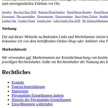
zum unvergesslichen Erlebnis vor Ort.
Angebot
Bon Jovi Tour 2026
Britische Pfund Sterling
David Bowie Bromley
David Bowi
Eurotunnel
Flug ausgefallen
Fluggastrechte
Flugverspätung
Harry Potter Tickets
Kreditk
London Visa
London Visum
London Zug
Luke Combs Tour 2026
My Chemical Romance
Werbung
Die auf dieser Webseite zu findenden Links und Werbebanner (meist mit
bekomme ich von dem betreffenden Online-Shop oder Anbieter eine Pro
Markenhinweis
Wir verwenden ggf. Markennamen zur Kenntlichmachung von bestimmten
jeweiligen Rechteinhaber. Sollte ein Rechteinhaber der Nutzung des
Rechtliches
Kontakt
Datenschutzerklärung
Impressum
Privatsphäre-Einstellungen ändern
Historie der Privatsphäre-Einstellungen
Einwilligungen widerrufen