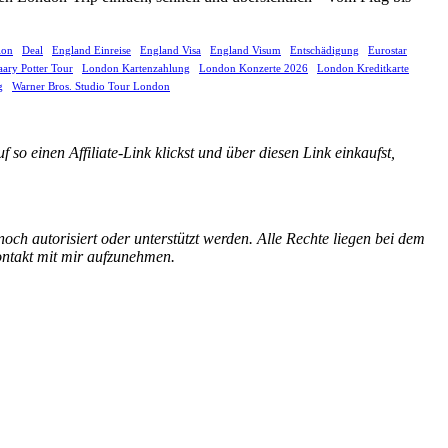
ion
Deal
England Einreise
England Visa
England Visum
Entschädigung
Eurostar
ary Potter Tour
London Kartenzahlung
London Konzerte 2026
London Kreditkarte
g
Warner Bros. Studio Tour London
so einen Affiliate-Link klickst und über diesen Link einkaufst,
h autorisiert oder unterstützt werden. Alle Rechte liegen bei dem
ontakt mit mir aufzunehmen.