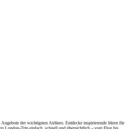
 Angebote der wichtigsten Airlines. Entdecke inspirierende Ideen für
n London-Trip einfach, schnell und übersichtlich – vom Flug bis