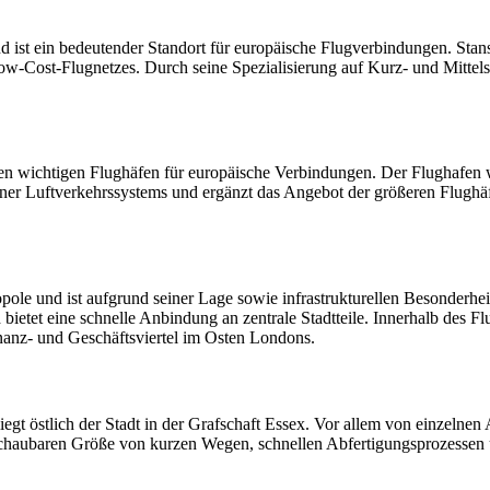
d ist ein bedeutender Standort für europäische Flugverbindungen. Stans
ow-Cost-Flugnetzes. Durch seine Spezialisierung auf Kurz- und Mittelst
 den wichtigen Flughäfen für europäische Verbindungen. Der Flughafen 
doner Luftverkehrssystems und ergänzt das Angebot der größeren Flughä
ole und ist aufgrund seiner Lage sowie infrastrukturellen Besonderhei
bietet eine schnelle Anbindung an zentrale Stadtteile. Innerhalb des F
nanz- und Geschäftsviertel im Osten Londons.
egt östlich der Stadt in der Grafschaft Essex. Vor allem von einzelnen
rschaubaren Größe von kurzen Wegen, schnellen Abfertigungsprozessen 