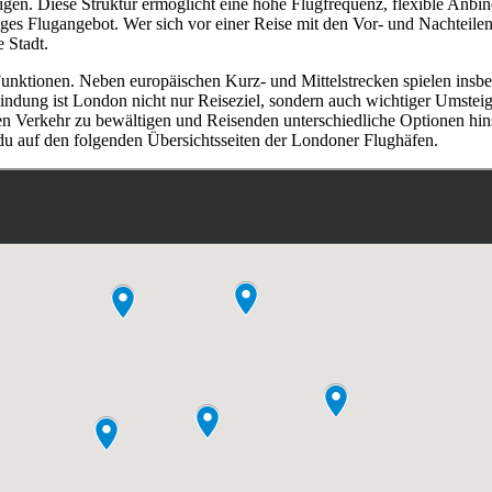
tigen. Diese Struktur ermöglicht eine hohe Flugfrequenz, flexible Anb
ges Flugangebot. Wer sich vor einer Reise mit den Vor- und Nachteilen a
e Stadt.
Funktionen. Neben europäischen Kurz- und Mittelstrecken spielen ins
indung ist London nicht nur Reiseziel, sondern auch wichtiger Umstei
n Verkehr zu bewältigen und Reisenden unterschiedliche Optionen hins
du auf den folgenden Übersichtsseiten der Londoner Flughäfen.