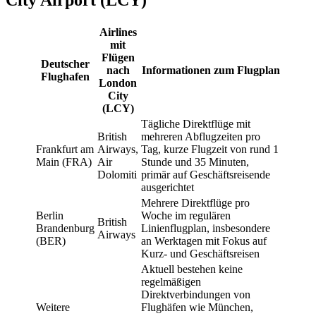
City Airport (LCY)
Airlines
mit
Flügen
Deutscher
nach
Informationen zum Flugplan
Flughafen
London
City
(LCY)
Tägliche Direktflüge mit
British
mehreren Abflugzeiten pro
Frankfurt am
Airways,
Tag, kurze Flugzeit von rund 1
Main (FRA)
Air
Stunde und 35 Minuten,
Dolomiti
primär auf Geschäftsreisende
ausgerichtet
Mehrere Direktflüge pro
Berlin
Woche im regulären
British
Brandenburg
Linienflugplan, insbesondere
Airways
(BER)
an Werktagen mit Fokus auf
Kurz- und Geschäftsreisen
Aktuell bestehen keine
regelmäßigen
Direktverbindungen von
Weitere
Flughäfen wie München,