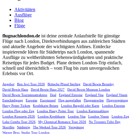
Aktivitäten
Ausflüge
Blog
Flüge
flugnachlondon.de
ist deine zentrale Anlaufstelle für günstige
Flüge nach London, Direktverbindungen aus zahlreichen Städten
und aktuelle Angebote der wichtigsten Airlines. Entdecke
inspirierende Ideen für Städtetrips nach London, spannende
Ausflüge zu weltberühmten Sehenswürdigkeiten und praktische
Reisetipps für jedes Budget. Plane deinen London-Trip einfach,
schnell und übersichtlich – vom Flug bis zum unvergesslichen
Erlebnis vor Ort.
Angebot
Bon Jovi Tour 2026
Britische Pfund Sterling
David Bowie Bromley
David Bowie Haus
David Bowie Haus 2027
David Bowie Museum London
David Bowie Touristenattraktion
Deal
England Einreise
England Visa
England Visum
Entschädigung
Eurostar
Eurotunnel
Flug ausgefallen
Fluggastrechte
Flugverspätung
Harry Potter Tickets
Kreditkarte Reisen
London Bargeld oder Karte
London Einreise
London Flug oder Zug
London Haary Potter Tour
London Kartenzahlung
London Konzerte 2026
London Kreditkarte
London Visa
London Visum
London Zug
Luke Combs Tour 2026
My Chemical Romance Tour 2026
No Trousers Tube Day
Skurilles
Städtetrip
The Weeknd Tour 2026
Verspätung
Warner Bros. Studio Tour London