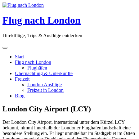
Skip
to
content
Flug nach London
Direktflüge, Trips & Ausflüge entdecken
Start
Flug nach London
Flughäfen
Übernachtung & Unterkünfte
Freizeit
London Ausflüge
Freizeit in London
Blog
London City Airport (LCY)
Der London City Airport, international unter dem Kürzel LCY
bekannt, nimmt innerhalb der Londoner Flughafenlandschaft eine
besondere Stellung ein. Er liegt unmittelbar im Stadtgebiet im Osten
Londons, unweit der Docklands und des Finanzviertels Canary